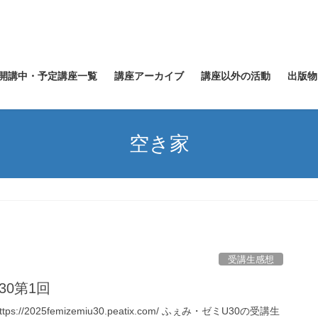
開講中・予定講座一覧
講座アーカイブ
講座以外の活動
出版物
空き家
受講生感想
30第1回
ttps://2025femizemiu30.peatix.com/ ふぇみ・ゼミU30の受講生