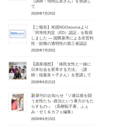
（講師：増岡広宣さん）を受講し
て
2026年7月25日
【ご報告】米国NGOsourceより
「同等性判定（ED）認証」を取得
しました ― 国際基準による非営利
性・財務の透明性の第三者認証
2026年7月20日
【講座感想】「移民女性と一緒に
日本社会を変革する方法」（講
師：稲葉奈々子さん）を受講して
2026年6月21日
新刊のお知らせ『ソ連以後を闘
う女性たち -政治という暴力がもた
らすもの-』（高柳聡子著、ふぇ
み・ゼミ＆カフェ編集）
2026年6月15日