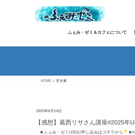
コ
ナ
ン
ビ
テ
ゲ
ン
ー
ツ
シ
ふぇみ・ゼミ＆カフェについて
へ
ョ
ス
ン
キ
に
ッ
移
プ
動
HOME
空き家
2025年6月14日
【感想】葛西リサさん講座#2025年U
★ふぇみ・ゼミU30お申し込みはコチラから
★h